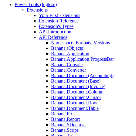
Power Tools (Inglese)
Extensions
Your First Extensions
Extension Reference
Extension's Types
API Introduction
API Reference
Namespace, Formats, Versions
Banana (Objects)
Banana.Application
Banana.Application.ProgressBar
Banana.Console
Banana.Converter
Banana.Document (Accounting)
Banana.Document (Base)
Banana.Document (Invoice)
Banana.Document.Column
Banana.Document.Cursor
Banana.Document.Row
Banana.Document.Table
Banana.IO
Banana.Report
Banana.SDecimal
Banana.Script
Banana.Test