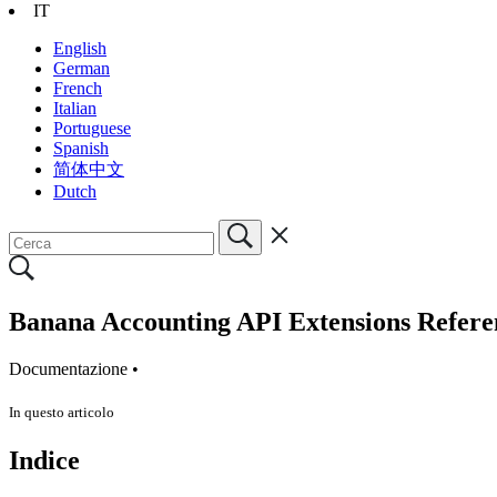
IT
English
German
French
Italian
Portuguese
Spanish
简体中文
Dutch
Banana Accounting API Extensions Refere
Documentazione •
In questo articolo
Indice