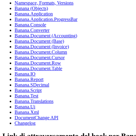
Namespace, Formats, Versions
Banana (Objects)
Banana.Application
Banana.Application.ProgressBar
Banana.Console
Banana.Converter
Banana.Document (Accounting)
Banana.Document (Base)
Banana.Document (Invoice)
Banana.Document.Column
Banana.Document.Cursor
Banana.Document.Row
Banana.Document.Table
Banana.IO
Banana.Report
Banana.SDecimal
Banana.Script
Banana.Test
Banana.Translations
Banana.Ui
Banana.Xml
DocumentChange API
Changelog
Link di attraversamento del book per Ban