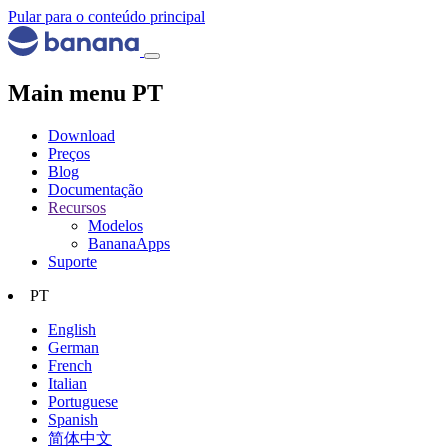
Pular para o conteúdo principal
Main menu PT
Download
Preços
Blog
Documentação
Recursos
Modelos
BananaApps
Suporte
PT
English
German
French
Italian
Portuguese
Spanish
简体中文