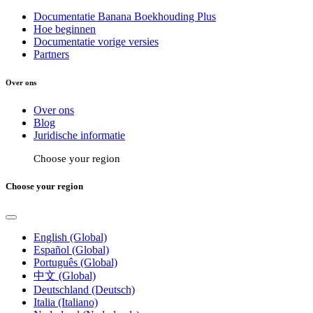
Documentatie Banana Boekhouding Plus
Hoe beginnen
Documentatie vorige versies
Partners
Over ons
Over ons
Blog
Juridische informatie
Choose your region
Choose your region
English (Global)
Español (Global)
Português (Global)
中文 (Global)
Deutschland (Deutsch)
Italia (Italiano)