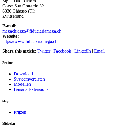
Sig. Claudio
Moro
Corso San Gottardo 32
6830
Chiasso (TI)
Zwitserland
E-mail:
megachiasso@fiduciariamega.ch
Website:
https://www.fiduciariamega.ch
Share this article:
Twitter
|
Facebook
|
LinkedIn
|
Email
Product
Download
Systeemvereisten
Modellen
Banana Extensions
Shop
Prijzen
Middelen