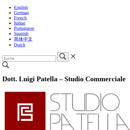
English
German
French
Italian
Portuguese
Spanish
简体中文
Dutch
Dott. Luigi Patella – Studio Commerciale