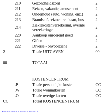
210
Gezondheidszorg
2
211
Reizen, vakantie, amusement
2
212
Onderhoud (auto, woning, enz.)
2
213
Brandstof, seizoentreinkaart, bus
2
Ziektekostenverzekering, overige
214
2
verzekeringen
220
Aankoop onroerend goed
2
221
Giften
2
222
Diverse - onvoorziene
2
2
Totale UITGAVEN
00
00
TOTAAL
KOSTENCENTRUM
.P
Totale persoonlijke kosten
CC
.W
Totale woningkosten
CC
.O
Totale overige kosten
CC
CC
Totaal KOSTENCENTRUM