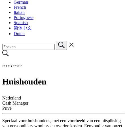
German
French
Italian
Portuguese
Spanish
简体中文
Dutch
In this article
Huishouden
Nederland
Cash Manager
Privé
Speciaal voor huishoudens, met een voorbeeld van een uitsplitsing
van persoonlijke- woning- en overige kosten. Eenvoudig van opzet