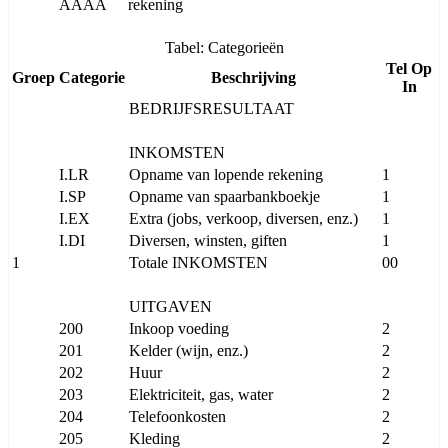
AAAA
rekening
Tabel: Categorieën
Tel Op
Groep
Categorie
Beschrijving
In
BEDRIJFSRESULTAAT
INKOMSTEN
I.LR
Opname van lopende rekening
1
I.SP
Opname van spaarbankboekje
1
I.EX
Extra (jobs, verkoop, diversen, enz.)
1
I.DI
Diversen, winsten, giften
1
1
Totale INKOMSTEN
00
UITGAVEN
200
Inkoop voeding
2
201
Kelder (wijn, enz.)
2
202
Huur
2
203
Elektriciteit, gas, water
2
204
Telefoonkosten
2
205
Kleding
2