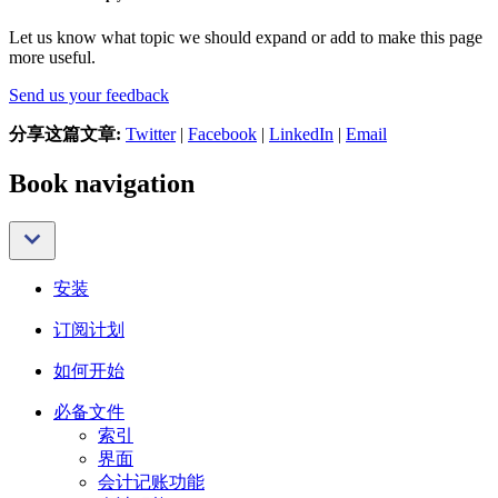
Let us know what topic we should expand or add to make this page
more useful.
Send us your feedback
分享这篇文章:
Twitter
|
Facebook
|
LinkedIn
|
Email
Book navigation
安装
订阅计划
如何开始
必备文件
索引
界面
会计记账功能