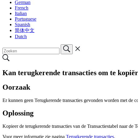
German
French
Italian
Portuguese
Spanish
简体中文
Dutch
Kan terugkerende transacties om te kopiër
Oorzaak
Er kunnen geen Terugkerende transacties gevonden worden met de co
Oplossing
Kopieer de terugkerende transacties van de Transactiestabel naar de T
Voor meer informatie zie pagina
Terugkerende transacties
.