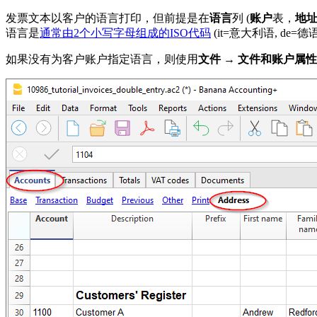
发票文本以客户的语言打印，但前提是在
语言
列 (
账户
表，
地
语言是
通常由2个小写字母组成的ISO代码
(it=意大利语, de=德语,
如果没有为客户账户指定语言，则使用
文件
→
文件和账户属性