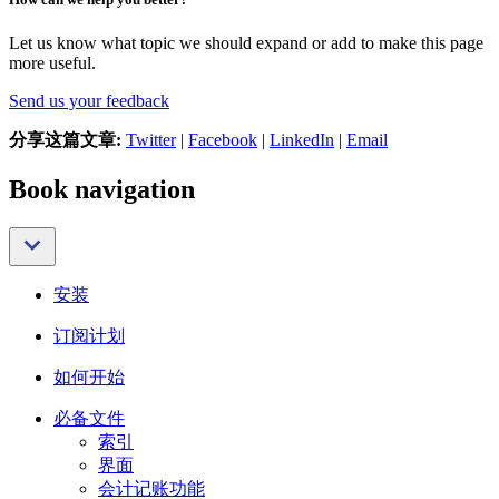
Let us know what topic we should expand or add to make this page
more useful.
Send us your feedback
分享这篇文章:
Twitter
|
Facebook
|
LinkedIn
|
Email
Book navigation
安装
订阅计划
如何开始
必备文件
索引
界面
会计记账功能