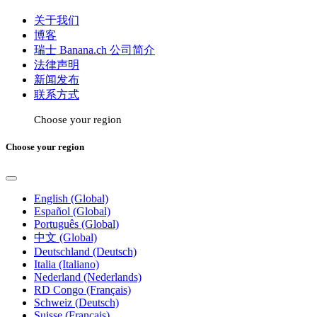
关于我们
博客
瑞士 Banana.ch 公司简介
法律声明
新闻发布
联系方式
Choose your region
Choose your region
English (Global)
Español (Global)
Português (Global)
中文 (Global)
Deutschland (Deutsch)
Italia (Italiano)
Nederland (Nederlands)
RD Congo (Français)
Schweiz (Deutsch)
Suisse (Français)