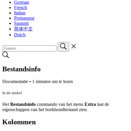
German
French
Italian
Portuguese
Spanish
简体中文
Dutch
Bestandsinfo
Documentatie •
1 minuten om te lezen
In dit artikel
Het
Bestandsinfo
commando van het menu
Extra
laat de
eigenschappen van het boekhoudbestand zien.
Kolommen