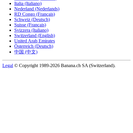
Italia (Italiano)
Nederland (Nederlands)
RD Congo (Français)
Schweiz (Deutsch)
Suisse (Français)
Svizzera (Italiano)
Switzerland (English)
United Arab Emirates
Österreich (Deutsch)
中国 (中文)
Legal
© Copyright 1989-2026 Banana.ch SA (Switzerland).