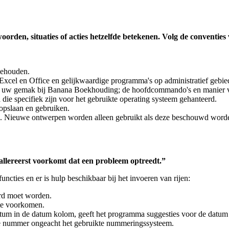
orden, situaties of acties hetzelfde betekenen. Volg de conventies
gehouden.
xcel en Office en gelijkwaardige programma's op administratief gebie
op uw gemak bij Banana Boekhouding; de hoofdcommando's en manier va
 die specifiek zijn voor het gebruikte operating systeem gehanteerd.
opslaan en gebruiken.
ie. Nieuwe ontwerpen worden alleen gebruikt als deze beschouwd worden
allereerst voorkomt dat een probleem optreedt.”
ties en er is hulp beschikbaar bij het invoeren van rijen:
rd moet worden.
 te voorkomen.
datum in de datum kolom, geeft het programma suggesties voor de datum
e nummer ongeacht het gebruikte nummeringssysteem.