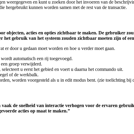
en weergegeven en kunt u zoeken door het invoeren van de beschrijvi
, die hergebruikt kunnen worden samen met de rest van de transactie.
r objecten, acties en opties zichtbaar te maken. De gebruiker zou 
er het gebruik van het systeem zouden zichtbaar moeten zijn of ee
 wat er door u gedaan moet worden en hoe u verder moet gaan.
p wordt automatisch een rij toegevoegd.
f een groep verwijderd.
selecteert u eerst het gebied en voert u daarna het commando uit.
egel of de werkbalk.
, worden voorgesteld als u in edit modus bent. (zie toelichting bij d
n vaak de snelheid van interactie verhogen voor de ervaren gebru
evoerde acties op maat te maken.”