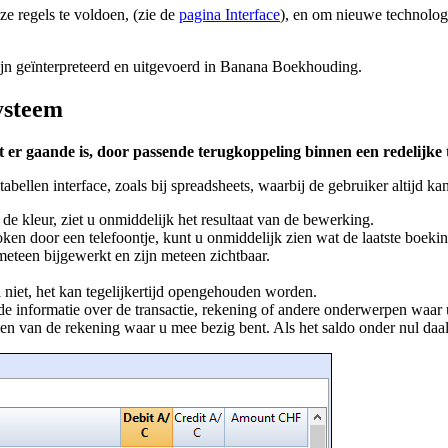
ze regels te voldoen, (zie de
pagina Interface
), en om nieuwe technologi
zijn geïnterpreteerd en uitgevoerd in Banana Boekhouding.
systeem
er gaande is, door passende terugkoppeling binnen een redelijke t
abellen interface, zoals bij spreadsheets, waarbij de gebruiker altijd k
de kleur, ziet u onmiddelijk het resultaat van de bewerking.
en door een telefoontje, kunt u onmiddelijk zien wat de laatste boeki
eteen bijgewerkt en zijn meteen zichtbaar.
niet, het kan tegelijkertijd opengehouden worden.
de informatie over de transactie, rekening of andere onderwerpen waar 
ien van de rekening waar u mee bezig bent. Als het saldo onder nul daa