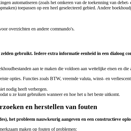
kingen automatiseren (zoals het omkeren van de toekenning van debet- 
pmaken) toepassen op een heel geselecteerd gebied. Andere boekhoudpro
 voor overzichten en andere commando's.
of zelden gebruikt. Iedere extra informatie eenheid in een dialoog
dbestanden aan te maken die voldoen aan wettelijke eisen en die all
 opties. Functies zoals BTW, vreemde valuta, winst- en verliescentra 
et nodig heeft verbergen.
at u ze kunt gebruiken wanneer en hoe het u het beste uitkomt.
rzoeken en herstellen van fouten
es), het probleem nauwkeurig aangeven en een constructieve oplo
merkzaam maken op fouten of problemen: