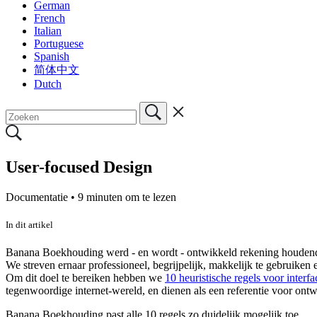
German
French
Italian
Portuguese
Spanish
简体中文
Dutch
User-focused Design
Documentatie •
9 minuten om te lezen
In dit artikel
Banana Boekhouding werd - en wordt - ontwikkeld rekening houdend 
We streven ernaar professioneel, begrijpelijk, makkelijk te gebruike
Om dit doel te bereiken hebben we
10 heuristische regels voor interf
tegenwoordige internet-wereld, en dienen als een referentie voor ont
Banana Boekhouding past alle 10 regels zo duidelijk mogelijk toe.