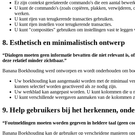
Er zijn contekst gerelateerde commando's die een aantal bewer
U kunt de commando's (zoals copiëren, plakken, verwijderen, o
werken.
U kunt rijen van terugkerende transacties gebruiken.
U kunt rijen instellen voor terugkerende transacties.
U kunt "composities" gebruiken om instellingen vast te leggen
8. Esthetisch en minimalistisch ontwerp
“Dialogen moeten geen informatie bevatten die niet relevant is, 
deze relatief minder zichtbaar.”
Banana Boekhouding werd ontworpen en wordt onderhouden om boekhou
Uw boekhouding kan aangemaakt worden met de minimaal vereiste
kunnen selectief worden geactiveerd als ze nodig zijn.
Uw werkblad kan aangepast worden. U kunt kolommen die u ni
U kunt verschillende weergaven aanmaken van de kolommen zod
9. Help gebruikers bij het herkennen, onde
“Foutmeldingen moeten worden gegeven in heldere taal (geen cod
Banana Boekhouding kan de gebruiker op verscheidene manieren op