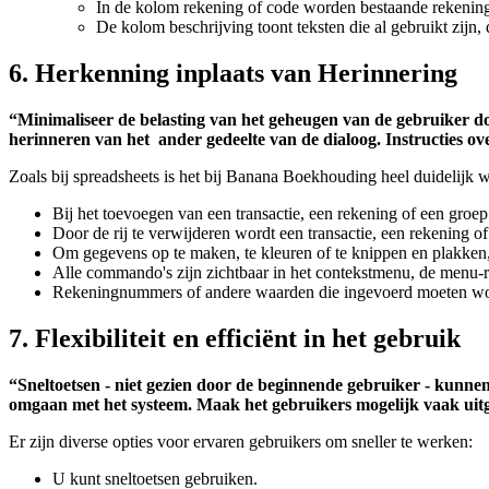
In de kolom rekening of code worden bestaande rekening
De kolom beschrijving toont teksten die al gebruikt zijn
6. Herkenning inplaats van Herinnering
“Minimaliseer de belasting van het geheugen van de gebruiker doo
herinneren van het ander gedeelte van de dialoog. Instructies ov
Zoals bij spreadsheets is het bij Banana Boekhouding heel duidelijk
Bij het toevoegen van een transactie, een rekening of een groe
Door de rij te verwijderen wordt een transactie, een rekening o
Om gegevens op te maken, te kleuren of te knippen en plakken, 
Alle commando's zijn zichtbaar in het contekstmenu, de menu-r
Rekeningnummers of andere waarden die ingevoerd moeten worden
7. Flexibiliteit en efficiënt in het gebruik
“Sneltoetsen - niet gezien door de beginnende gebruiker - kunne
omgaan met het systeem. Maak het gebruikers mogelijk vaak uitg
Er zijn diverse opties voor ervaren gebruikers om sneller te werken:
U kunt sneltoetsen gebruiken.