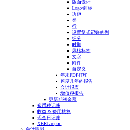
版面设计
Logo/商标
边距
类
行
设置复式记账的列
细分
时期
风格标签
文字
附件
自定义
年末PDF打印
跨度几年的报告
会计报表
增值税报告
更新期初余额
多币种记账
收益 & 费用核算
现金日记账
XBRL report
会计职能