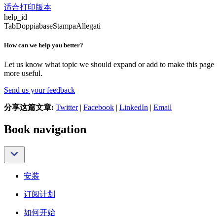
适合打印版本
help_id
TabDoppiabaseStampaAllegati
How can we help you better?
Let us know what topic we should expand or add to make this page
more useful.
Send us your feedback
分享这篇文章:
Twitter
|
Facebook
|
LinkedIn
|
Email
Book navigation
安装
订阅计划
如何开始