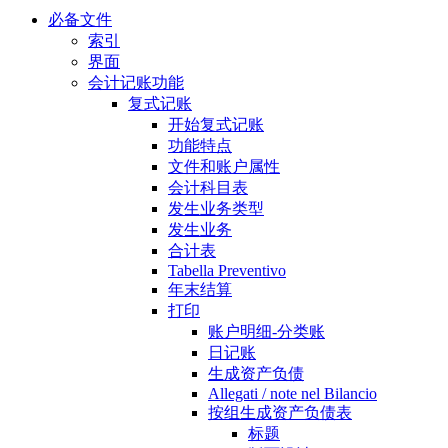
必备文件
索引
界面
会计记账功能
复式记账
开始复式记账
功能特点
文件和账户属性
会计科目表
发生业务类型
发生业务
合计表
Tabella Preventivo
年末结算
打印
账户明细-分类账
日记账
生成资产负债
Allegati / note nel Bilancio
按组生成资产负债表
标题