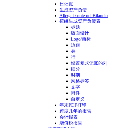
日记账
生成资产负债
Allegati / note nel Bilancio
按组生成资产负债表
标题
版面设计
Logo/商标
边距
类
行
设置复式记账的列
细分
时期
风格标签
文字
附件
自定义
年末PDF打印
跨度几年的报告
会计报表
增值税报告