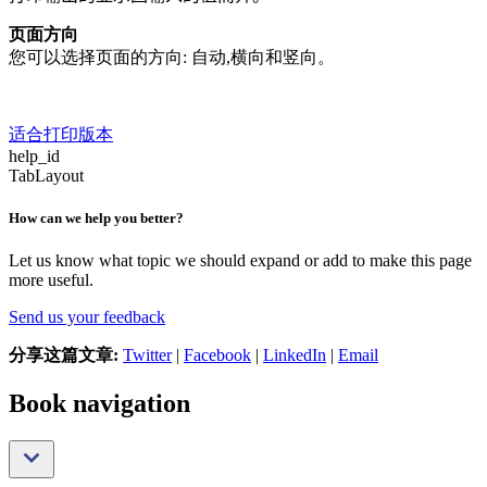
页面方向
您可以选择页面的方向: 自动,横向和竖向。
适合打印版本
help_id
TabLayout
How can we help you better?
Let us know what topic we should expand or add to make this page
more useful.
Send us your feedback
分享这篇文章:
Twitter
|
Facebook
|
LinkedIn
|
Email
Book navigation