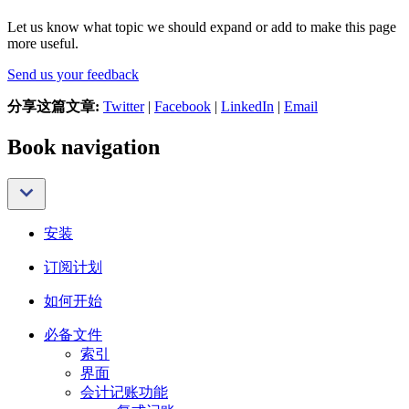
Let us know what topic we should expand or add to make this page
more useful.
Send us your feedback
分享这篇文章:
Twitter
|
Facebook
|
LinkedIn
|
Email
Book navigation
安装
订阅计划
如何开始
必备文件
索引
界面
会计记账功能