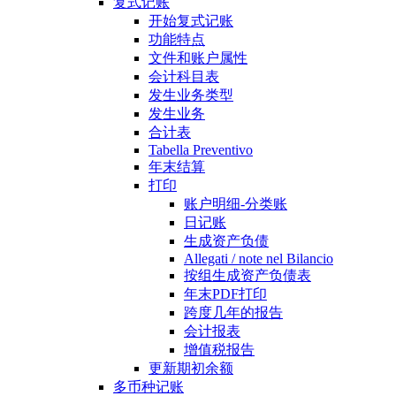
复式记账
开始复式记账
功能特点
文件和账户属性
会计科目表
发生业务类型
发生业务
合计表
Tabella Preventivo
年末结算
打印
账户明细-分类账
日记账
生成资产负债
Allegati / note nel Bilancio
按组生成资产负债表
年末PDF打印
跨度几年的报告
会计报表
增值税报告
更新期初余额
多币种记账