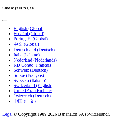
Choose your region
English (Global)
Español (Global)
Português (Global)
中文 (Global)
Deutschland (Deutsch)
Italia (Italiano)
Nederland (Nederlands)
RD Congo (Français)
Schweiz (Deutsch)
Suisse (Français)
Svizzera (Italiano)
Switzerland (English)
United Arab Emirates
Österreich (Deutsch)
中国 (中文)
Legal
© Copyright 1989-2026 Banana.ch SA (Switzerland).