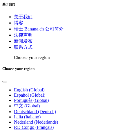
关于我们
关于我们
博客
瑞士 Banana.ch 公司简介
法律声明
新闻发布
联系方式
Choose your region
Choose your region
English (Global)
Español (Global)
Português (Global)
中文 (Global)
Deutschland (Deutsch)
Italia (Italiano)
Nederland (Nederlands)
RD Congo (Français)