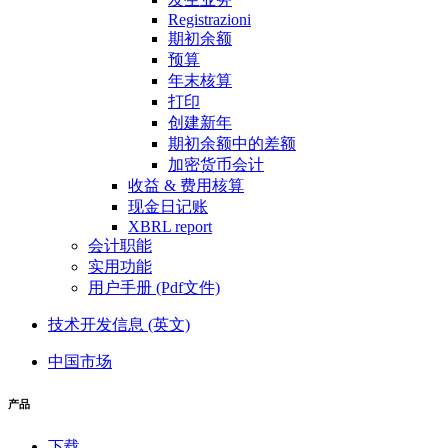
Registrazioni
期初余额
预算
年末核算
打印
创建新年
期初余额中的差额
加密货币会计
收益 & 费用核算
现金日记账
XBRL report
会计职能
实用功能
用户手册 (Pdf文件)
技术开发信息 (英文)
中国市场
产品
下载