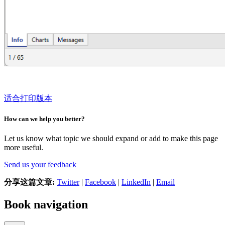
适合打印版本
How can we help you better?
Let us know what topic we should expand or add to make this page
more useful.
Send us your feedback
分享这篇文章:
Twitter
|
Facebook
|
LinkedIn
|
Email
Book navigation