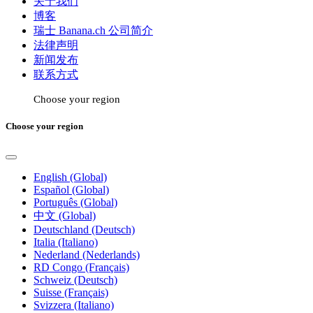
关于我们
博客
瑞士 Banana.ch 公司简介
法律声明
新闻发布
联系方式
Choose your region
Choose your region
English (Global)
Español (Global)
Português (Global)
中文 (Global)
Deutschland (Deutsch)
Italia (Italiano)
Nederland (Nederlands)
RD Congo (Français)
Schweiz (Deutsch)
Suisse (Français)
Svizzera (Italiano)