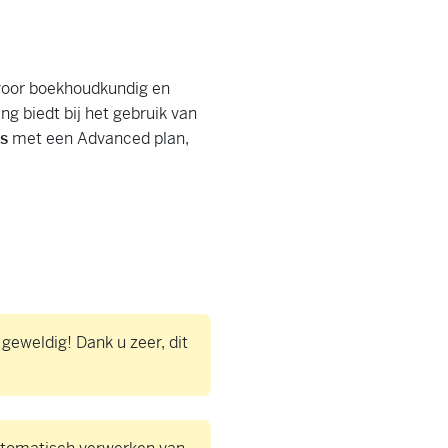
 voor boekhoudkundig en
g biedt bij het gebruik van
ls
met een Advanced plan,
geweldig! Dank u zeer, dit