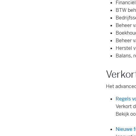
Financië
BTW beh
Bedrijfs
Beheer 
Boekhoud
Beheer va
Herstel 
Balans, 
Verkor
Het advanced 
Regels v
Verkort d
Bekijk o
Nieuwe fu