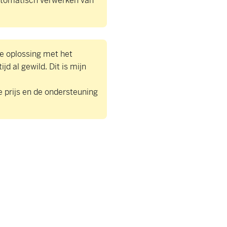
automatisch verwerken van
e oplossing met het
ijd al gewild. Dit is mijn
 prijs en de ondersteuning