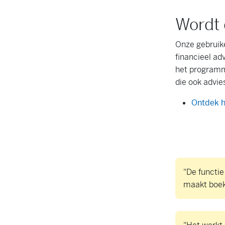
Wordt 
Onze gebruike
financieel ad
het program
die ook advie
Ontdek h
"De functie
maakt boekh