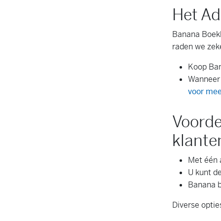
Het Ad
Banana Boekh
raden we zek
Koop Ban
Wanneer 
voor mee
Voorde
klante
Met één 
U kunt d
Banana b
Diverse optie