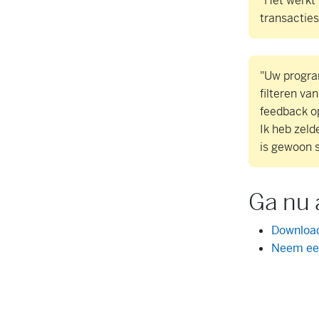
"Het werkt 
transacties
"Uw progra
filteren van
feedback o
Ik heb zel
is gewoon s
Ga nu 
Download
Neem ee