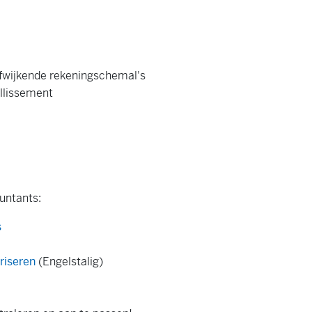
afwijkende rekeningschemal's
illissement
ountants:
s
.
riseren
(Engelstalig)