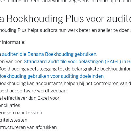
ve functie om reeds ingevoerde gegevens in recordtijd te con
 Boekhouding Plus voor audit
uding Plus helpt auditors hun werk beter en sneller te doen.
 informatie:
n auditen die Banana Boekhouding gebruiken
.
zen van een
Standaard audit file voor belastingen (SAF-T) in
oekhouding geeft toegang tot de belangrijkste boekhoudinfor
oekhouding gebruiken voor auditing doeleinden
oekhouding kan accountants helpen bij het controleren van 
oekhoudsoftware wordt gedaan.
el effectiever dan Excel voor:
nciliaties
zoeken naar teksten
griteitstesten
structureren van afdrukken