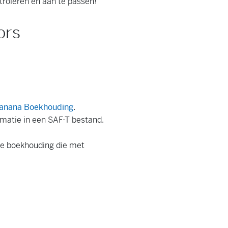
troleren en aan te passen!
ors
 Banana Boekhouding
.
matie in een SAF-T bestand.
de boekhouding die met