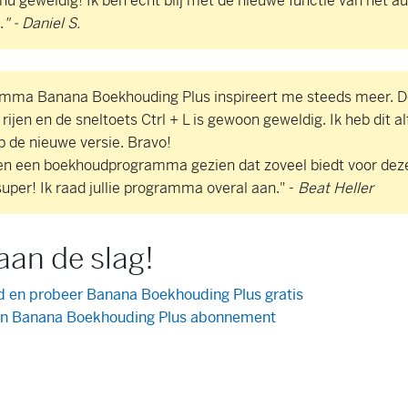
nu geweldig! Ik ben echt blij met de nieuwe functie van het 
.
" - Daniel S.
mma Banana Boekhouding Plus inspireert me steeds meer. D
 rijen en de sneltoets Ctrl + L is gewoon geweldig. Ik heb dit alt
p de nieuwe versie. Bravo!
den een boekhoudprogramma gezien dat zoveel biedt voor deze
uper! Ik raad jullie programma overal aan." -
Beat Heller
aan de slag!
 en probeer Banana Boekhouding Plus gratis
n Banana Boekhouding Plus abonnement