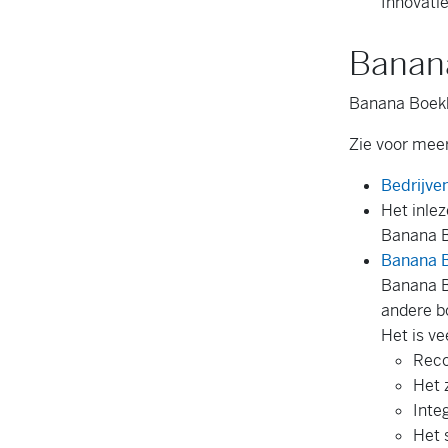
Innovatie
Banana
Banana Boekho
Zie voor meer
Bedrijve
Het inle
Banana B
Banana B
Banana B
andere b
Het is ve
Reco
Het 
Inte
Het 