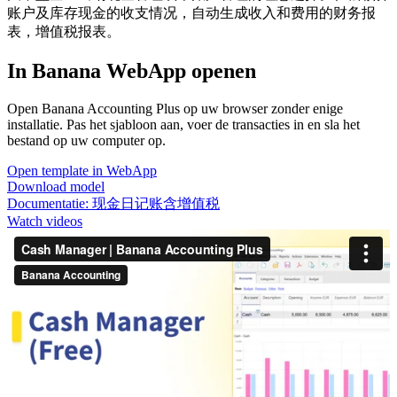
账户及库存现金的收支情况，自动生成收入和费用的财务报
表，增值税报表。
In Banana WebApp openen
Open Banana Accounting Plus op uw browser zonder enige
installatie. Pas het sjabloon aan, voer de transacties in en sla het
bestand op uw computer op.
Open template in WebApp
Download model
Documentatie:
现金日记账含增值税
Watch videos