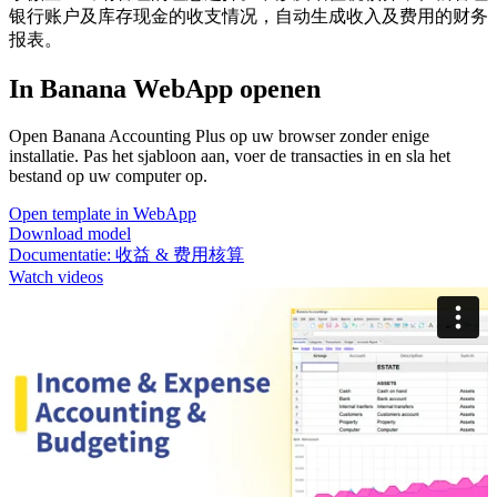
银行账户及库存现金的收支情况，自动生成收入及费用的财务
报表。
In Banana WebApp openen
Open Banana Accounting Plus op uw browser zonder enige
installatie. Pas het sjabloon aan, voer de transacties in en sla het
bestand op uw computer op.
Open template in WebApp
Download model
Documentatie:
收益 & 费用核算
Watch videos