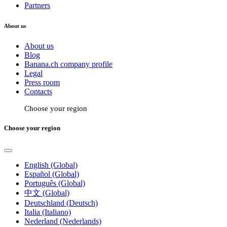
Partners
About us
About us
Blog
Banana.ch company profile
Legal
Press room
Contacts
Choose your region
Choose your region
English (Global)
Español (Global)
Português (Global)
中文 (Global)
Deutschland (Deutsch)
Italia (Italiano)
Nederland (Nederlands)