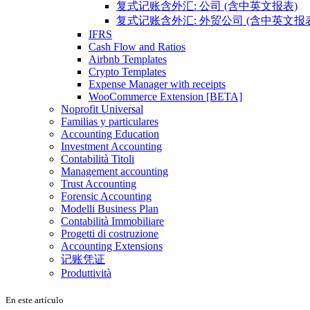
复式记账含外汇: 公司 (含中英文报表)
复式记账含外汇: 外贸公司 (含中英文报
IFRS
Cash Flow and Ratios
Airbnb Templates
Crypto Templates
Expense Manager with receipts
WooCommerce Extension [BETA]
Noprofit Universal
Familias y particulares
Accounting Education
Investment Accounting
Contabilità Titoli
Management accounting
Trust Accounting
Forensic Accounting
Modelli Business Plan
Contabilità Immobiliare
Progetti di costruzione
Accounting Extensions
记账凭证
Produttività
En este artículo