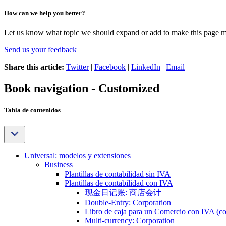
How can we help you better?
Let us know what topic we should expand or add to make this page m
Send us your feedback
Share this article:
Twitter
|
Facebook
|
LinkedIn
|
Email
Book navigation - Customized
Tabla de contenidos
Universal: modelos y extensiones
Business
Plantillas de contabilidad sin IVA
Plantillas de contabilidad con IVA
现金日记账: 商店会计
Double-Entry: Corporation
Libro de caja para un Comercio con IVA (co
Multi-currency: Corporation