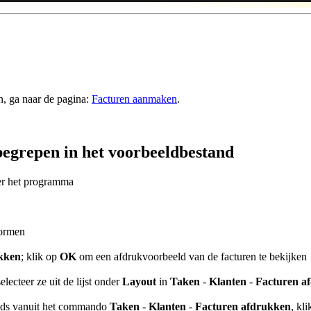
n, ga naar de pagina:
Facturen aanmaken
.
egrepen in het voorbeeldbestand
eer het programma
vormen
kken
; klik op
OK
om een afdrukvoorbeeld van de facturen te bekijken
ecteer ze uit de lijst onder
Layout
in
Taken
-
Klanten
-
Facturen a
teeds vanuit het commando
Taken
-
Klanten
-
Facturen afdrukken
, kl