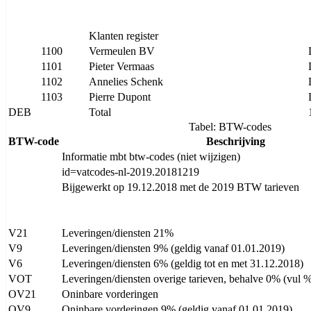
Klanten register
1100
Vermeulen BV
1101
Pieter Vermaas
1102
Annelies Schenk
1103
Pierre Dupont
DEB
Total
Tabel: BTW-codes
BTW-code
Beschrijving
Informatie mbt btw-codes (niet wijzigen)
id=vatcodes-nl-2019.20181219
Bijgewerkt op 19.12.2018 met de 2019 BTW tarieven
V21
Leveringen/diensten 21%
V9
Leveringen/diensten 9% (geldig vanaf 01.01.2019)
V6
Leveringen/diensten 6% (geldig tot en met 31.12.2018)
VOT
Leveringen/diensten overige tarieven, behalve 0% (vul %
OV21
Oninbare vorderingen
OV9
Oninbare vorderingen 9% (geldig vanaf 01.01.2019)