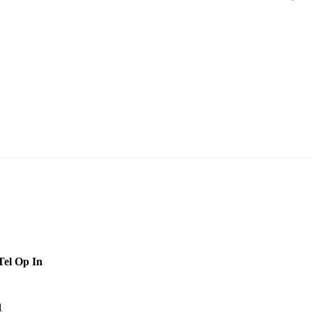
Tel Op In
1