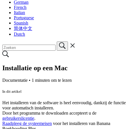
German
French
Italian
Portuguese
Spanish
简体中文
Dutch
Installatie op een Mac
Documentatie •
1 minuten om te lezen
In dit artikel
Het installeren van de software is heel eenvoudig, dankzij de functie
voor automatisch installeren.
Door het programma te downloaden accepteert u de
gebruikerslicentie
.
Raadpleeg de systeemeisen
voor het installeren van Banana
Boekhouding Plus.