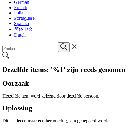
German
French
Italian
Portuguese
Spanish
简体中文
Dutch
Dezelfde items: '%1' zijn reeds genomen
Oorzaak
Hetzelfde item werd geleend door dezelfde persoon.
Oplossing
Dit is alleeen maar een herinnering, kan genegeerd worden.