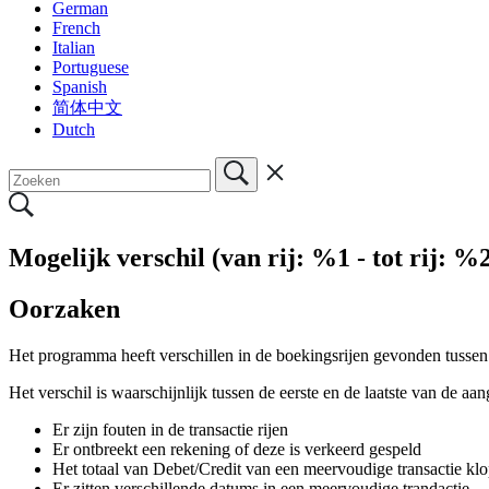
German
French
Italian
Portuguese
Spanish
简体中文
Dutch
Mogelijk verschil (van rij: %1 - tot rij: %
Oorzaken
Het programma heeft verschillen in de boekingsrijen gevonden tussen he
Het verschil is waarschijnlijk tussen de eerste en de laatste van de aa
Er zijn fouten in de transactie rijen
Er ontbreekt een rekening of deze is verkeerd gespeld
Het totaal van Debet/Credit van een meervoudige transactie klop
Er zitten verschillende datums in een meervoudige trandactie