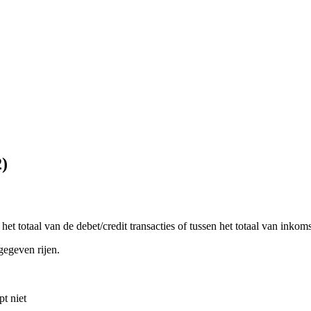
2)
t totaal van de debet/credit transacties of tussen het totaal van inkom
ngegeven rijen.
t niet