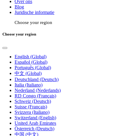
Over ons
Blog
Juridische informatie
Choose your region
Choose your region
English (Global)
Español (Global)
Português (Global)
中文 (Global)
Deutschland (Deutsch)
Italia (Italiano)
Nederland (Nederlands)
RD Congo (Français)
Schweiz (Deutsch)
Suisse (Français)
Svizzera (Italiano)
Switzerland (English)
United Arab Emirates
Österreich (Deutsch)
中国 (中文)