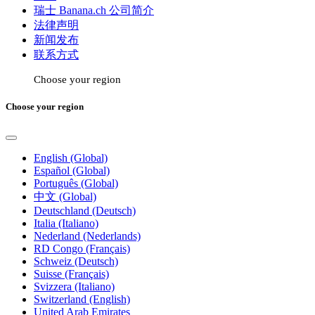
瑞士 Banana.ch 公司简介
法律声明
新闻发布
联系方式
Choose your region
Choose your region
English (Global)
Español (Global)
Português (Global)
中文 (Global)
Deutschland (Deutsch)
Italia (Italiano)
Nederland (Nederlands)
RD Congo (Français)
Schweiz (Deutsch)
Suisse (Français)
Svizzera (Italiano)
Switzerland (English)
United Arab Emirates