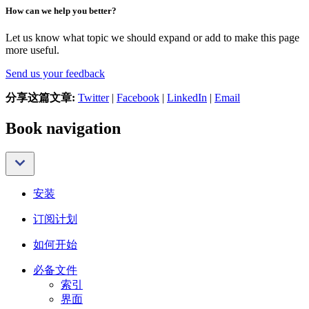
How can we help you better?
Let us know what topic we should expand or add to make this page
more useful.
Send us your feedback
分享这篇文章:
Twitter
|
Facebook
|
LinkedIn
|
Email
Book navigation
安装
订阅计划
如何开始
必备文件
索引
界面