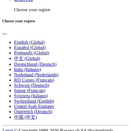
Choose your region
Choose your region
English (Global)
Español (Global)
Português (Global)
中文 (Global)
Deutschland (Deutsch)
Italia (Italiano)
Nederland (Nederlands)
RD Congo (Français)
Schweiz (Deutsch)
Suisse (Français)
Svizzera (Italiano)
Switzerland (English)
United Arab Emirates
Österreich (Deutsch)
中国 (中文)
Legal
© Copyright 1989-2026 Banana.ch SA (Switzerland).