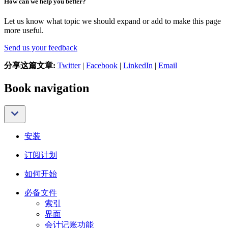
How can we help you better?
Let us know what topic we should expand or add to make this page
more useful.
Send us your feedback
分享这篇文章:
Twitter
|
Facebook
|
LinkedIn
|
Email
Book navigation
安装
订阅计划
如何开始
必备文件
索引
界面
会计记账功能