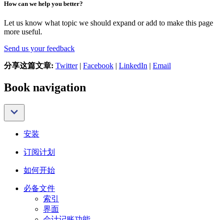
How can we help you better?
Let us know what topic we should expand or add to make this page
more useful.
Send us your feedback
分享这篇文章:
Twitter
|
Facebook
|
LinkedIn
|
Email
Book navigation
安装
订阅计划
如何开始
必备文件
索引
界面
会计记账功能