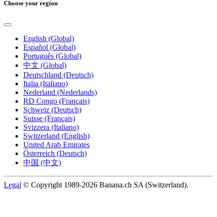
Choose your region
English (Global)
Español (Global)
Português (Global)
中文 (Global)
Deutschland (Deutsch)
Italia (Italiano)
Nederland (Nederlands)
RD Congo (Français)
Schweiz (Deutsch)
Suisse (Français)
Svizzera (Italiano)
Switzerland (English)
United Arab Emirates
Österreich (Deutsch)
中国 (中文)
Legal
© Copyright 1989-2026 Banana.ch SA (Switzerland).