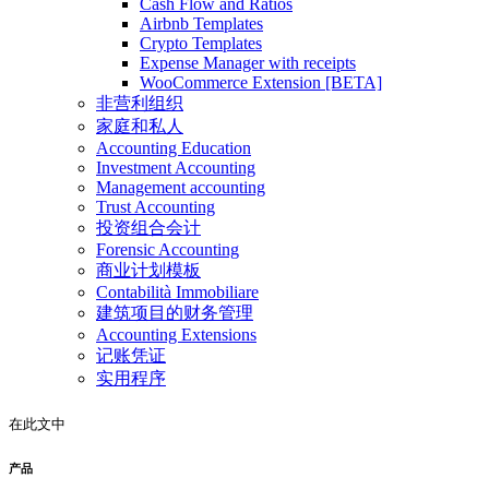
Cash Flow and Ratios
Airbnb Templates
Crypto Templates
Expense Manager with receipts
WooCommerce Extension [BETA]
非营利组织
家庭和私人
Accounting Education
Investment Accounting
Management accounting
Trust Accounting
投资组合会计
Forensic Accounting
商业计划模板
Contabilità Immobiliare
建筑项目的财务管理
Accounting Extensions
记账凭证
实用程序
在此文中
产品