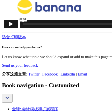
适合打印版本
How can we help you better?
Let us know what topic we should expand or add to make this page m
Send us your feedback
分享这篇文章:
Twitter
|
Facebook
|
LinkedIn
|
Email
Book navigation - Customized
全球: 会计模板和扩展程序