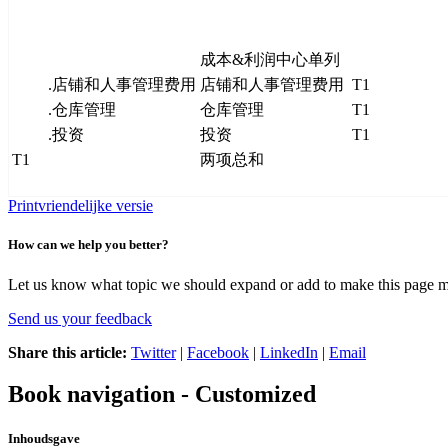
成本&利润中心单列
.店铺和人事管理费用
店铺和人事管理费用
T1
.仓库管理
仓库管理
T1
.投资
投资
T1
T1
两项总和
Printvriendelijke versie
How can we help you better?
Let us know what topic we should expand or add to make this page m
Send us your feedback
Share this article:
Twitter
|
Facebook
|
LinkedIn
|
Email
Book navigation - Customized
Inhoudsgave