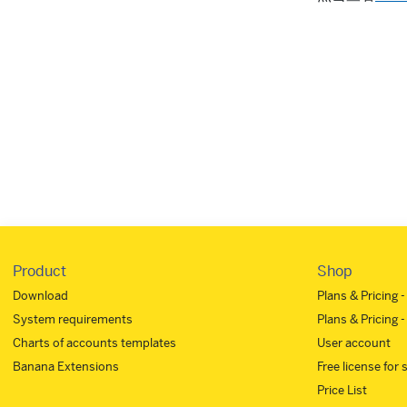
Product
Shop
Download
Plans & Pricing 
System requirements
Plans & Pricing -
Charts of accounts templates
User account
Banana Extensions
Free license for
Price List