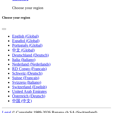
Choose your region
Choose your region
English (Global)
Español (Global)
Português (Global)
中文 (Global)
Deutschland (Deutsch)
Italia (Italiano)
Nederland (Nederlands)
RD Congo (Français)
Schweiz (Deutsch)
Suisse (Français)
Svizzera (Italiano)
Switzerland (English)
United Arab Emirates
Österreich (Deutsch)
中国 (中文)
Legal
© Copyright 1989-2026 Banana.ch SA (Switzerland).