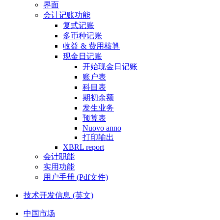
界面
会计记账功能
复式记账
多币种记账
收益 & 费用核算
现金日记账
开始现金日记账
账户表
科目表
期初余额
发生业务
预算表
Nuovo anno
打印输出
XBRL report
会计职能
实用功能
用户手册 (Pdf文件)
技术开发信息 (英文)
中国市场