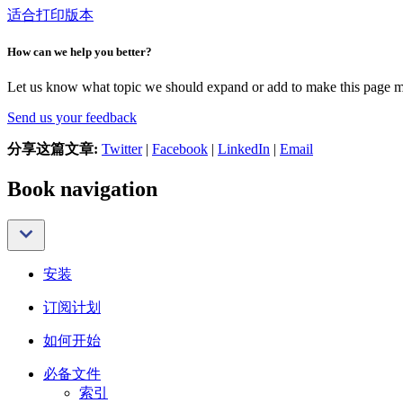
适合打印版本
How can we help you better?
Let us know what topic we should expand or add to make this page m
Send us your feedback
分享这篇文章:
Twitter
|
Facebook
|
LinkedIn
|
Email
Book navigation
安装
订阅计划
如何开始
必备文件
索引