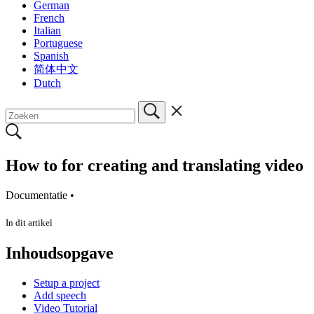
German
French
Italian
Portuguese
Spanish
简体中文
Dutch
How to for creating and translating video
Documentatie •
In dit artikel
Inhoudsopgave
Setup a project
Add speech
Video Tutorial