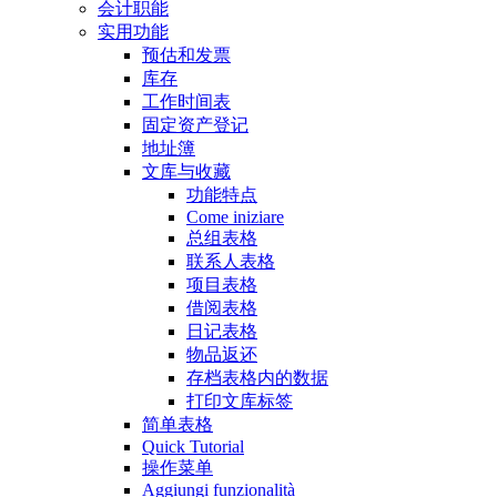
会计职能
实用功能
预估和发票
库存
工作时间表
固定资产登记
地址簿
文库与收藏
功能特点
Come iniziare
总组表格
联系人表格
项目表格
借阅表格
日记表格
物品返还
存档表格内的数据
打印文库标签
简单表格
Quick Tutorial
操作菜单
Aggiungi funzionalità