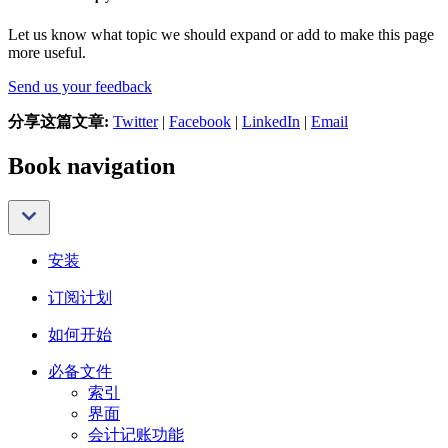
Let us know what topic we should expand or add to make this page
more useful.
Send us your feedback
分享这篇文章:
Twitter
|
Facebook
|
LinkedIn
|
Email
Book navigation
安装
订阅计划
如何开始
必备文件
索引
界面
会计记账功能