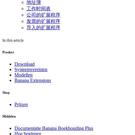
地址簿
工作时间表
公司的扩展程序
发票的扩展程序
导入的扩展程序
In this article
Product
Download
Systeemvereisten
Modellen
Banana Extensions
Shop
Prijzen
Middelen
Documentatie Banana Boekhouding Plus
Hoe beginnen