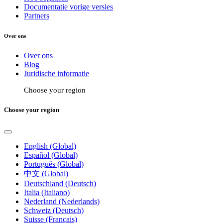
Documentatie vorige versies
Partners
Over ons
Over ons
Blog
Juridische informatie
Choose your region
Choose your region
English (Global)
Español (Global)
Português (Global)
中文 (Global)
Deutschland (Deutsch)
Italia (Italiano)
Nederland (Nederlands)
Schweiz (Deutsch)
Suisse (Français)