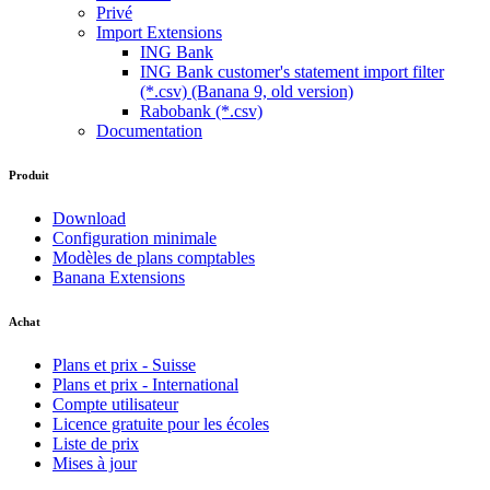
Privé
Import Extensions
ING Bank
ING Bank customer's statement import filter
(*.csv) (Banana 9, old version)
Rabobank (*.csv)
Documentation
Produit
Download
Configuration minimale
Modèles de plans comptables
Banana Extensions
Achat
Plans et prix - Suisse
Plans et prix - International
Compte utilisateur
Licence gratuite pour les écoles
Liste de prix
Mises à jour