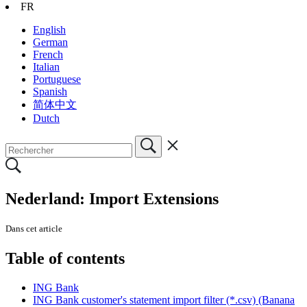
FR
English
German
French
Italian
Portuguese
Spanish
简体中文
Dutch
Nederland: Import Extensions
Dans cet article
Table of contents
ING Bank
ING Bank customer's statement import filter (*.csv) (Banana