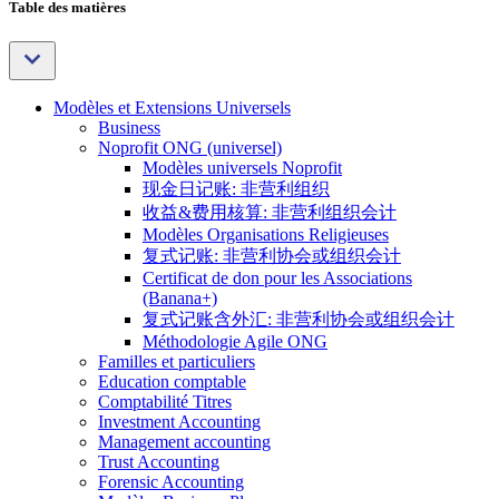
Table des matières
Modèles et Extensions Universels
Business
Noprofit ONG (universel)
Modèles universels Noprofit
现金日记账: 非营利组织
收益&费用核算: 非营利组织会计
Modèles Organisations Religieuses
复式记账: 非营利协会或组织会计
Certificat de don pour les Associations
(Banana+)
复式记账含外汇: 非营利协会或组织会计
Méthodologie Agile ONG
Familles et particuliers
Education comptable
Comptabilité Titres
Investment Accounting
Management accounting
Trust Accounting
Forensic Accounting