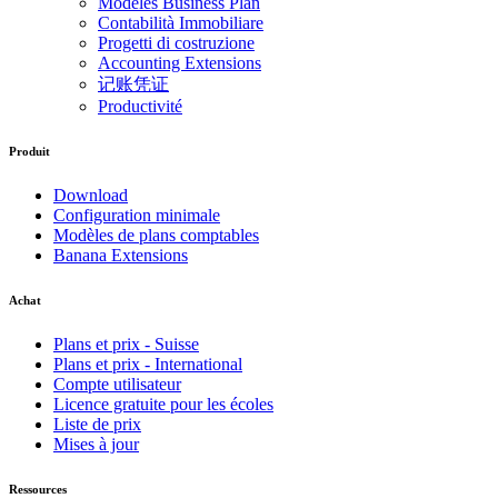
Modèles Business Plan
Contabilità Immobiliare
Progetti di costruzione
Accounting Extensions
记账凭证
Productivité
Produit
Download
Configuration minimale
Modèles de plans comptables
Banana Extensions
Achat
Plans et prix - Suisse
Plans et prix - International
Compte utilisateur
Licence gratuite pour les écoles
Liste de prix
Mises à jour
Ressources