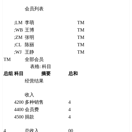
会员列表
;LM
李萌
TM
;WB
王博
TM
;ZM
张明
TM
;CL
陈丽
TM
;WJ
王静
TM
TM
全部会员
表格: 科目
总组
科目
摘要
总和
经营结果
收入
4200
多种销售
4
4400
会员费
4
4500
捐款
4
4
总收入
00