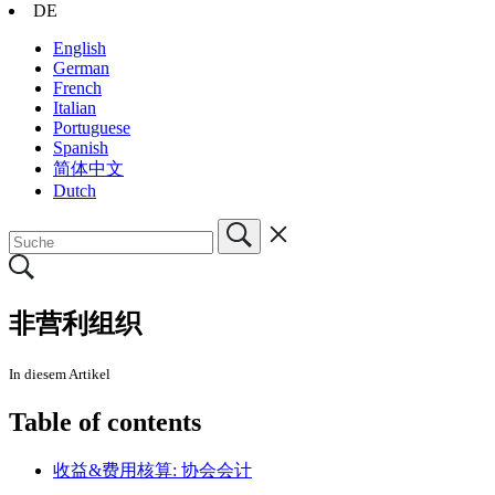
DE
English
German
French
Italian
Portuguese
Spanish
简体中文
Dutch
非营利组织
In diesem Artikel
Table of contents
收益&费用核算: 协会会计