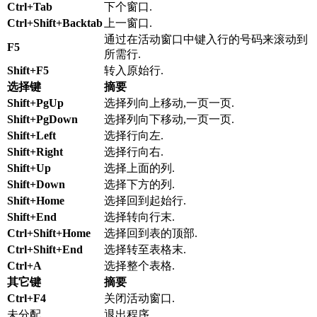
Ctrl+Tab
下个窗口.
Ctrl+Shift+Backtab
上一窗口.
通过在活动窗口中键入行的号码来滚动到
F5
所需行.
Shift+F5
转入原始行.
选择键
摘要
Shift+PgUp
选择列向上移动,一页一页.
Shift+PgDown
选择列向下移动,一页一页.
Shift+Left
选择行向左.
Shift+Right
选择行向右.
Shift+Up
选择上面的列.
Shift+Down
选择下方的列.
Shift+Home
选择回到起始行.
Shift+End
选择转向行末.
Ctrl+Shift+Home
选择回到表的顶部.
Ctrl+Shift+End
选择转至表格末.
Ctrl+A
选择整个表格.
其它键
摘要
Ctrl+F4
关闭活动窗口.
未分配
退出程序.