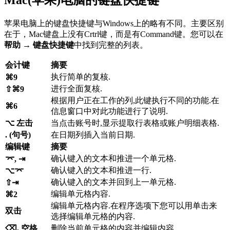
苹果电脑上的键盘快捷键与Windows上的略有不同。主要区别
在于，Mac键盘上没有Crtrl键，而是有Command键。您可以在
帮助 → 键盘快捷键
中找到完整的列表。
会计键
摘要
执行简单的复核.
⌘9
进行全面复核.
⇧⌘9
根据用户正在工作的列,此键执行不同的功能.在
⌘6
信息窗口中对此功能进行了说明.
⌥ 左击
当点击账号时,显示提取行表格或账户明细表格.
. (句号)
在日期列插入当前日期.
编辑键
摘要
确认键入的文本和推进一个单元格.
⌤, ⇥
确认键入的文本和推进一行.
⌥⌤
确认键入的文本并回到上一单元格.
⇧⇥
编辑单元格内容.
⌘2
编辑单元格内容.在程序选项下您可以用单击来
双击
选择编辑单元格的内容.
⌫, 空格
删除当前单元格的内容并编辑内容.