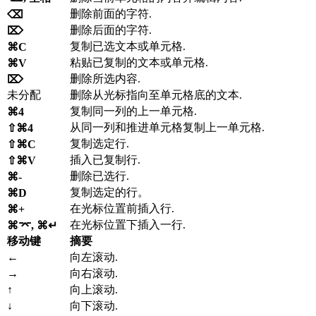
删除前面的字符.
⌫
删除后面的字符.
⌦
复制已选文本或单元格.
⌘C
粘贴已复制的文本或单元格.
⌘V
删除所选内容.
⌦
未分配
删除从光标指向至单元格底的文本.
复制同一列的上一单元格.
⌘4
从同一列和推进单元格复制上一单元格.
⇧⌘4
复制选定行.
⇧⌘C
插入已复制行.
⇧⌘V
删除已选行.
⌘-
复制选定的行。
⌘D
在光标位置前插入行.
⌘+
在光标位置下插入一行.
⌘⌤, ⌘↵
移动键
摘要
←
向左滚动.
→
向右滚动.
↑
向上滚动.
↓
向下滚动.