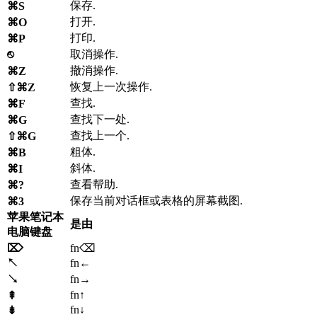
保存.
⌘S
打开.
⌘O
打印.
⌘P
⎋
取消操作.
撤消操作.
⌘Z
恢复上一次操作.
⇧⌘Z
查找.
⌘F
查找下一处.
⌘G
查找上一个.
⇧⌘G
粗体.
⌘B
斜体.
⌘I
查看帮助.
⌘?
保存当前对话框或表格的屏幕截图.
⌘3
苹果笔记本
是由
电脑键盘
⌦
fn⌫
↖
fn←
↘
fn→
fn↑
⇞
fn↓
⇟