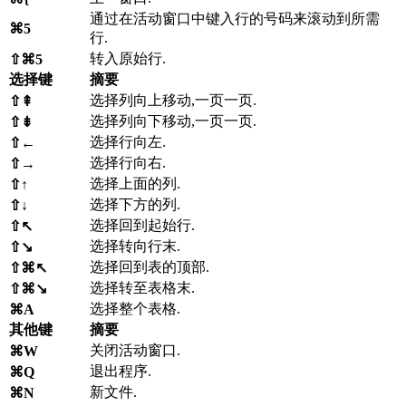
通过在活动窗口中键入行的号码来滚动到所需
⌘5
行.
转入原始行.
⇧⌘5
选择键
摘要
选择列向上移动,一页一页.
⇧⇞
选择列向下移动,一页一页.
⇧⇟
选择行向左.
⇧←
选择行向右.
⇧→
选择上面的列.
⇧↑
选择下方的列.
⇧↓
选择回到起始行.
⇧↖
选择转向行末.
⇧↘
选择回到表的顶部.
⇧⌘↖
选择转至表格末.
⇧⌘↘
选择整个表格.
⌘A
其他键
摘要
关闭活动窗口.
⌘W
退出程序.
⌘Q
新文件.
⌘N