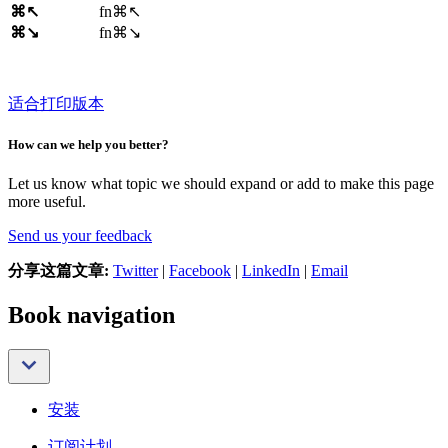
⌘↖
fn⌘↖
⌘↘
fn⌘↘
适合打印版本
How can we help you better?
Let us know what topic we should expand or add to make this page
more useful.
Send us your feedback
分享这篇文章:
Twitter
|
Facebook
|
LinkedIn
|
Email
Book navigation
安装
订阅计划