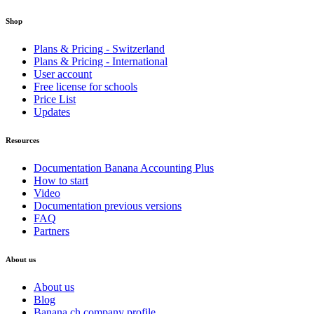
Shop
Plans & Pricing - Switzerland
Plans & Pricing - International
User account
Free license for schools
Price List
Updates
Resources
Documentation Banana Accounting Plus
How to start
Video
Documentation previous versions
FAQ
Partners
About us
About us
Blog
Banana.ch company profile