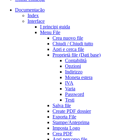
Documentação
Index
Interface
I principi guida
Menu File
Crea nuovo file
Chiudi / Chiudi tutto
Apri e cerca file
Proprietà file (Dati base)
Contabilità
Opzioni
Indirizzo
Moneta estera
IVA
Varia
Password
Testi
Salva file
Create PDF dossier
Esporta File
Stampe/Anteprima
Imposta Logo
Crea PDF
Apri percorso file