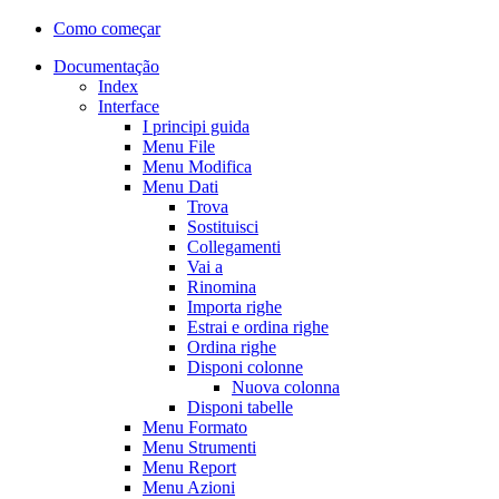
Como começar
Documentação
Index
Interface
I principi guida
Menu File
Menu Modifica
Menu Dati
Trova
Sostituisci
Collegamenti
Vai a
Rinomina
Importa righe
Estrai e ordina righe
Ordina righe
Disponi colonne
Nuova colonna
Disponi tabelle
Menu Formato
Menu Strumenti
Menu Report
Menu Azioni