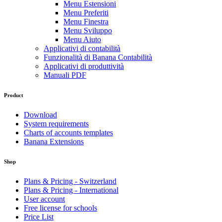
Menu Estensioni
Menu Preferiti
Menu Finestra
Menu Sviluppo
Menu Aiuto
Applicativi di contabilità
Funzionalità di Banana Contabilità
Applicativi di produttività
Manuali PDF
Product
Download
System requirements
Charts of accounts templates
Banana Extensions
Shop
Plans & Pricing - Switzerland
Plans & Pricing - International
User account
Free license for schools
Price List