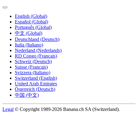
English (Global)
Español (Global)
Português (Global)
中文 (Global)
Deutschland (Deutsch)
Italia (Italiano)
Nederland (Nederlands)
RD Congo (Français)
Schweiz (Deutsch)
Suisse (Français)
Svizzera (Italiano)
Switzerland (English)
United Arab Emirates
Österreich (Deutsch)
中国 (中文)
Legal
© Copyright 1989-2026 Banana.ch SA (Switzerland).