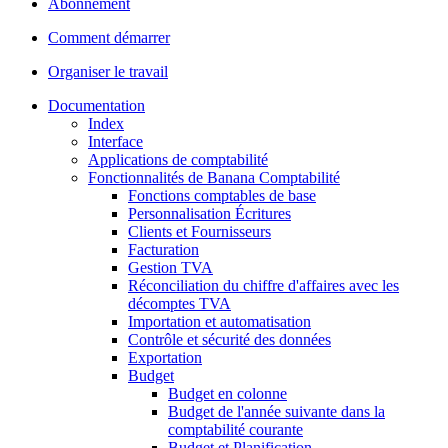
Abonnement
Comment démarrer
Organiser le travail
Documentation
Index
Interface
Applications de comptabilité
Fonctionnalités de Banana Comptabilité
Fonctions comptables de base
Personnalisation Écritures
Clients et Fournisseurs
Facturation
Gestion TVA
Réconciliation du chiffre d'affaires avec les
décomptes TVA
Importation et automatisation
Contrôle et sécurité des données
Exportation
Budget
Budget en colonne
Budget de l'année suivante dans la
comptabilité courante
Budget et Planification