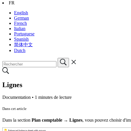
FR
English
German
French
Italian
Portuguese
Spanish
简体中文
Dutch
Lignes
Documentation •
1 minutes de lecture
Dans cet article
Dans la section
Plan comptable → Lignes
, vous pouvez choisir d'im