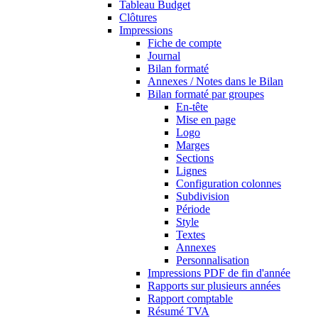
Tableau Budget
Clôtures
Impressions
Fiche de compte
Journal
Bilan formaté
Annexes / Notes dans le Bilan
Bilan formaté par groupes
En-tête
Mise en page
Logo
Marges
Sections
Lignes
Configuration colonnes
Subdivision
Période
Style
Textes
Annexes
Personnalisation
Impressions PDF de fin d'année
Rapports sur plusieurs années
Rapport comptable
Résumé TVA