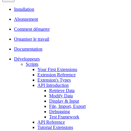
Installation
Abonnement
Comment démarrer
Organiser le travail
Documentation
Développeurs
Scripts
Your First Extensions
Extension Reference
Extension's Types
API Introduction
Retrieve Data
Modify Data
Display & Input
File, Import, Export
Debugging
Test Framework
API Reference
Tutorial Extensions