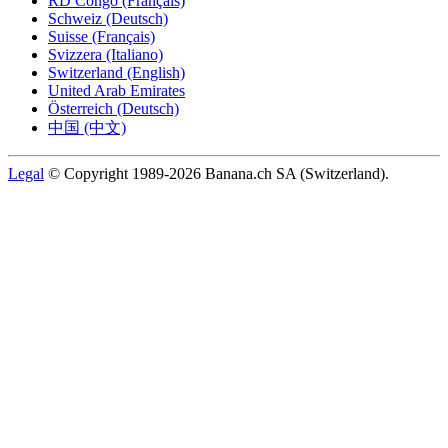
RD Congo (Français)
Schweiz (Deutsch)
Suisse (Français)
Svizzera (Italiano)
Switzerland (English)
United Arab Emirates
Österreich (Deutsch)
中国 (中文)
Legal
© Copyright 1989-2026 Banana.ch SA (Switzerland).